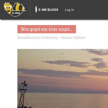
E-ME BLOGS
Log In
Skip
to
Μια φορά και έναν καιρό…
content
Εκπαιδευτικός Ιστότοπος – Καλώς Ήρθατε