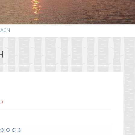
ΕΛΩΝ
Η
ία