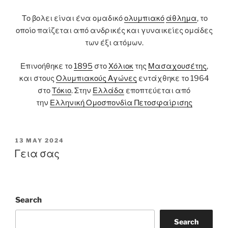
Το βολει είναι ένα ομαδικό
ολυμπιακό
άθλημα
, το
οποίο παίζεται από ανδρικές και γυναικείες ομάδες
των έξι ατόμων.
Επινοήθηκε το
1895
στο
Χόλιοκ
της
Μασαχουσέτης
,
και στους
Ολυμπιακούς Αγώνες
εντάχθηκε το 1964
στο
Τόκιο
. Στην
Ελλάδα
εποπτεύεται από
την
Ελληνική Ομοσπονδία Πετοσφαίρισης
POSTED
13 MAY 2024
ON
Γεια σας
Search
Search