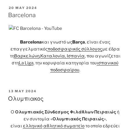
POSTED
20 MAY 2024
ON
Barcelona
Barcelona
και γνωστό ως
Barça
, είναι ένας
επαγγελματικός
ποδοσφαιρικός σύλλογος
με έδρα
τη
Βαρκελώνη
,
Καταλονία, Ισπανία
, που αγωνίζεται
στη
La Liga
, την κορυφαία κατηγορία του
ισπανικού
ποδοσφαίρου
.
POSTED
13 MAY 2024
ON
Ολυμπιακος
Ο
Ολυμπιακός Σύνδεσμος Φιλάθλων Πειραιώς
ή
εν συντομία «
Ολυμπιακός Πειραιώς
»,
είναι
ελληνικό
αθλητικό σωματείο
το οποίο εδρεύει