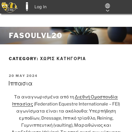
Log In
E-ME BLOGS
Skip
FASOULVL20
to
content
CATEGORY:
ΧΩΡΊΣ ΚΑΤΗΓΟΡΊΑ
POSTED
20 MAY 2024
ON
Ιππασια
Τα αναγνωρισμένα από τη
Διεθνή Ομοσπονδία
Ιππασίας
(Federation Equestre Internationale – FEI)
αγωνίσματα είναι τα ακόλουθα: Υπερπήδηση
εμποδίων, Dressage, Ιππικό τρίαθλο, Reining,
Γυμνιππευτική (vaulting), Μαραθώνιος και