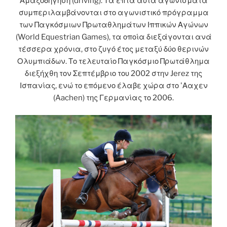
Αμαξοδήγηση (driving). Τα επτά αυτά αγωνίσματα
συμπεριλαμβάνονται στο αγωνιστικό πρόγραμμα
των Παγκόσμιων Πρωταθλημάτων Ιππικών Αγώνων
(World Equestrian Games), τα οποία διεξάγονται ανά
τέσσερα χρόνια, στο ζυγό έτος μεταξύ δύο θερινών
Ολυμπιάδων. Το τελευταίο Παγκόσμιο Πρωτάθλημα
διεξήχθη τον Σεπτέμβριο του 2002 στην Jerez της
Ισπανίας, ενώ το επόμενο έλαβε χώρα στο 'Ααχεν
(Aachen) της Γερμανίας το 2006.