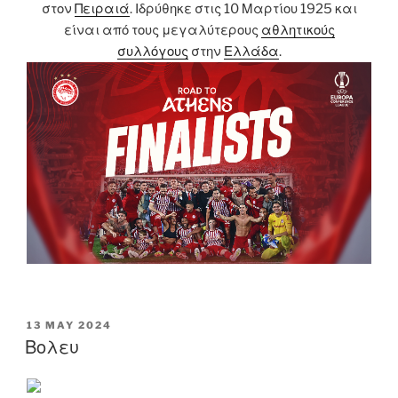
στον
Πειραιά
. Ιδρύθηκε στις 10 Μαρτίου 1925 και
είναι από τους μεγαλύτερους
αθλητικούς
συλλόγους
στην
Ελλάδα
.
POSTED
13 MAY 2024
ON
Βολευ