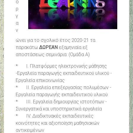
ο
ρ
γ
α
ν
ώνει για το σχολικό έτος 2020-21 τα
παρακάτω
ΔΩΡΕΑΝ
εξαμηνιαία εξ
αποστάσεως σεμινάρια: (Ομάδα Α)
* Ι. Πλατφόρμες ηλεκτρονικής μάθησης
-Εργαλεία παραγωγής εκπαιδευτικού υλικού -
Εργαλεία επικοινωνίας
* ΙΙ. Εργαλεία επεξεργασίας πολυμέσων -
Εργαλεία παραγωγής εκπαιδευτικού υλικού
* ΙΙΙ. Εργαλεία δημιουργίας ιστοτόπων -
Συνεργατικά και υποστηρικτικά εργαλεία
* IV. Διαδικτυακές εκπαιδευτικές
κοινότητες και αξιοποίηση μαθησιακών
αντικειμένων