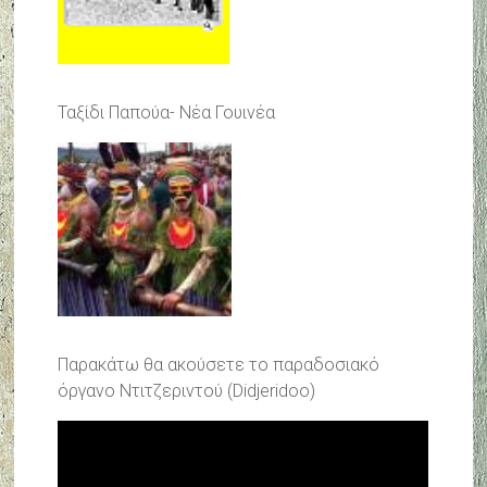
Ταξίδι Παπούα- Νέα Γουινέα
Παρακάτω θα ακούσετε το παραδοσιακό
όργανο Ντιτζεριντού (Didjeridoo)