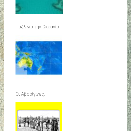
Παζλ για την Ωκεανία
Οι Αβορίγινες: