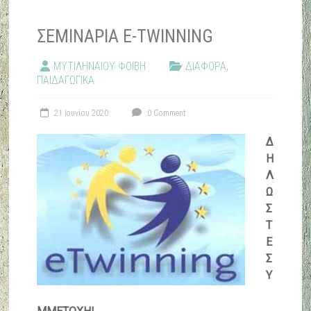
ΣΕΜΙΝΑΡΙΑ E-TWINNING
ΜΥΤΙΛΗΝΑΙΟΥ ΦΟΙΒΗ
ΔΙΑΦΟΡΑ
,
ΠΑΙΔΑΓΩΓΙΚΑ
21 Ιουνίου 2020
0 Comment
Δ
Η
Λ
Ω
Σ
Τ
Ε
Σ
Υ