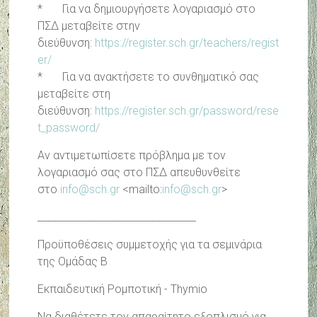
* Για να δημιουργήσετε λογαριασμό στο
ΠΣΔ μεταβείτε στην
διεύθυνση:
https://register.sch.gr/teachers/regist
er/
* Για να ανακτήσετε το συνθηματικό σας
μεταβείτε στη
διεύθυνση:
https://register.sch.gr/password/rese
t_password/
Αν αντιμετωπίσετε πρόβλημα με τον
λογαριασμό σας στο ΠΣΔ απευθυνθείτε
στο
info@sch.gr
<mailto:
info@sch.gr
>
________________________________
Προϋποθέσεις συμμετοχής για τα σεμινάρια
της Ομάδας Β
Εκπαιδευτική Ρομποτική - Thymio
Να διαθέτετε τον απαραίτητο εξοπλισμό για