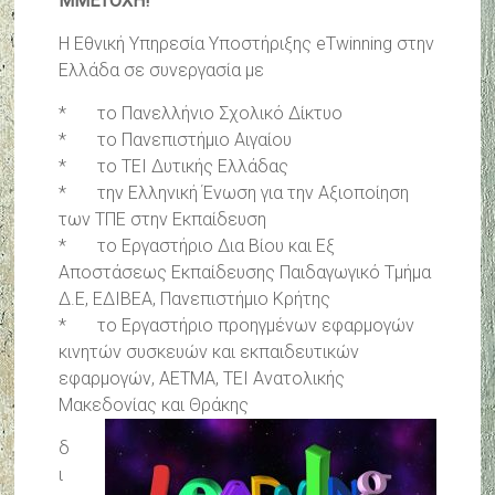
ΜΜΕΤΟΧΗ!
Η Εθνική Υπηρεσία Υποστήριξης eTwinning στην
Ελλάδα σε συνεργασία με
* το Πανελλήνιο Σχολικό Δίκτυο
* το Πανεπιστήμιο Αιγαίου
* το ΤΕΙ Δυτικής Ελλάδας
* την Ελληνική Ένωση για την Αξιοποίηση
των ΤΠΕ στην Εκπαίδευση
* το Εργαστήριο Δια Βίου και Εξ
Αποστάσεως Εκπαίδευσης Παιδαγωγικό Τμήμα
Δ.Ε, ΕΔΙΒΕΑ, Πανεπιστήμιο Κρήτης
* το Εργαστήριο προηγμένων εφαρμογών
κινητών συσκευών και εκπαιδευτικών
εφαρμογών, ΑΕΤΜΑ, ΤΕΙ Ανατολικής
Μακεδονίας και Θράκης
δ
ι