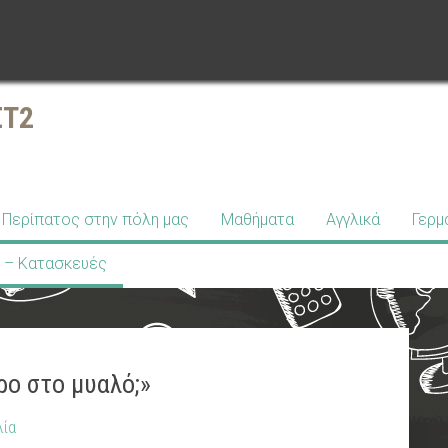
ΣΤ2
Περίπατος στην πόλη μας
Μαθήματα
Αγγλικά
Γερμ
 – Κατασκευές
ο στο μυαλό;»
λία