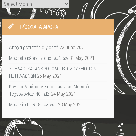
Archives
ΠΡΌΣΦΑΤΑ ΆΡΘΡΑ
Αποχαιρετιστήρια γιορτή
23 June 2021
Μουσείο κέρινων ομοιωμάτων
31 May 2021
ΣΠΗΛΑΙΟ ΚΑΙ ΑΝΘΡΩΠΟΛΟΓΙΚΟ ΜΟΥΣΕΙΟ ΤΩΝ
ΠΕΤΡΑΛΩΝΩΝ
25 May 2021
Κέντρο Διάδοσης Επιστημών και Μουσείο
Τεχνολογίας ΝΟΗΣΙΣ
24 May 2021
Μουσείο DDR Βερολίνου
23 May 2021