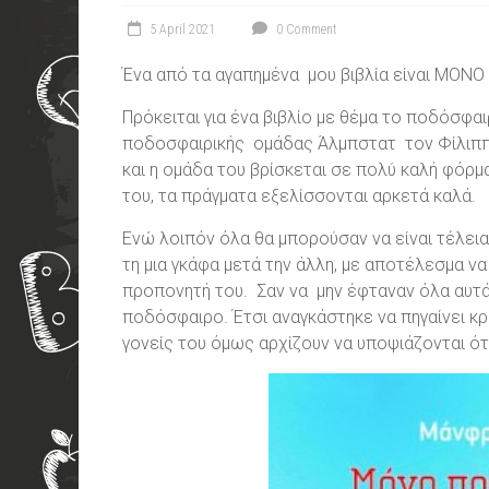
5 April 2021
0 Comment
Ένα από τα αγαπημένα μου βιβλία είναι ΜΟ
Πρόκειται για ένα βιβλίο με θέμα το ποδόσφα
ποδοσφαιρικής ομάδας Άλμπστατ τον Φίλιππ
και η ομάδα του βρίσκεται σε πολύ καλή φόρμα
του, τα πράγματα εξελίσσονται αρκετά καλά.
Ενώ λοιπόν όλα θα μπορούσαν να είναι τέλεια
τη μια γκάφα μετά την άλλη, με αποτέλεσμα ν
προπονητή του. Σαν να μην έφταναν όλα αυτά,
ποδόσφαιρο. Έτσι αναγκάστηκε να πηγαίνει κρ
γονείς του όμως αρχίζουν να υποψιάζονται ότ