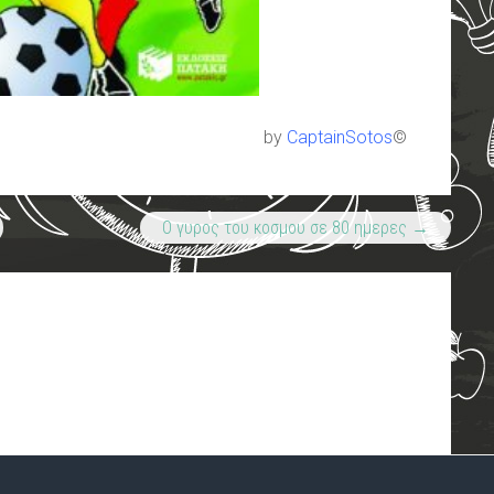
by
CaptainSotos
©
Ο γυρος του κοσμου σε 80 ημερες
→