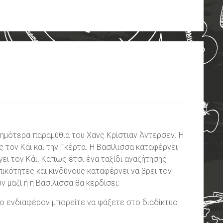
ασημότερα παραμύθια του Χανς Κρίστιαν Άντερσεν. Η
τον Κάι και την Γκέρτα. Η Βασίλισσα καταφέρνει
γει τον Κάι. Κάπως έτσι ένα ταξίδι αναζήτησης
ικότητες και κινδύνους καταφέρνει να βρει τον
ν μαζί ή η Βασίλισσα θα κερδίσει;
το ενδιαφέρον μπορείτε να ψάξετε στο διαδίκτυο