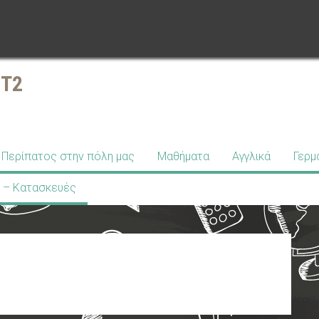
ΣΤ2
Περίπατος στην πόλη μας
Μαθήματα
Αγγλικά
Γερμ
 – Κατασκευές