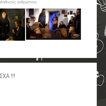
αληθινούς ανθρώπους .
ΧΑ !!!