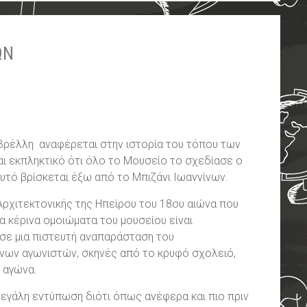
ΩΝ
Βρέλλη αναφέρεται στην ιστορία του τόπου των
αι εκπληκτικό ότι όλο το Μουσείο το σχεδίασε ο
αυτό βρίσκεται έξω από το Μπιζάνι Ιωαννίνων.
 Αρχιτεκτονικής της Ηπείρου του 18ου αιώνα που
α κέρινα ομοιώματα του μουσείου είναι
σε μια πιστευτή αναπαράσταση του
νων αγωνιστών, σκηνές από το κρυφό σχολειό,
 αγώνα.
εγάλη εντύπωση διότι όπως ανέφερα και πιο πριν