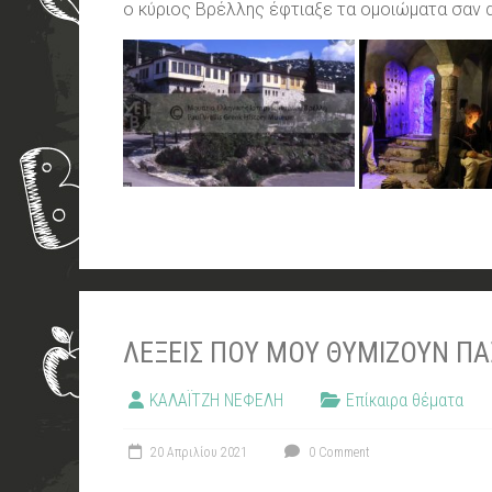
ο κύριος Βρέλλης έφτιαξε τα ομοιώματα σαν 
ΛΈΞΕΙΣ ΠΟΥ ΜΟΥ ΘΥΜΊΖΟΥΝ ΠΆΣ
ΚΑΛΑΪΤΖΗ ΝΕΦΕΛΗ
Επίκαιρα θέματα
20 Απριλίου 2021
0 Comment