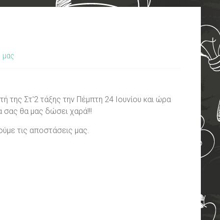
υ μας
ή της Στ'2 τάξης την Πέμπτη 24 Ιουνίου και ώρα
 σας θα μας δώσει χαρά!!!
ούμε τις αποστάσεις μας.