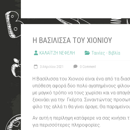
Η ΒΑΣΊΛΙΣΣΑ ΤΟΥ ΧΙΟΝΙΟΎ
ΚΑΛΑΪΤΖΗ ΝΕΦΕΛΗ
Ταινίες - Βιβλία
3 Απριλίου 2021
0 Comment
Η Βασίλισσα του Χιονιού είναι ένα από τα δι
υπόθεση αφορά δύο πολύ αγαπημένους φίλους 
με μαγικό τρόπο να τους χωρίσει και να απαγά
ξεκινάει για την Γκέρτα. Συναντώντας προσωπ
φίλο της αλλά τι θα γίνει άραγε; Θα παραμείνου
Αν αυτή η περίληψη κατάφερε να σας κινήσει 
για περισσότερες πληροφορίες.