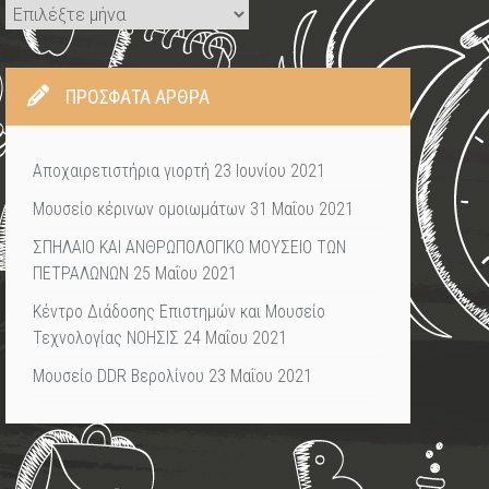
Ιστορικό
ΠΡΌΣΦΑΤΑ ΆΡΘΡΑ
Αποχαιρετιστήρια γιορτή
23 Ιουνίου 2021
Μουσείο κέρινων ομοιωμάτων
31 Μαΐου 2021
ΣΠΗΛΑΙΟ ΚΑΙ ΑΝΘΡΩΠΟΛΟΓΙΚΟ ΜΟΥΣΕΙΟ ΤΩΝ
ΠΕΤΡΑΛΩΝΩΝ
25 Μαΐου 2021
Κέντρο Διάδοσης Επιστημών και Μουσείο
Τεχνολογίας ΝΟΗΣΙΣ
24 Μαΐου 2021
Μουσείο DDR Βερολίνου
23 Μαΐου 2021