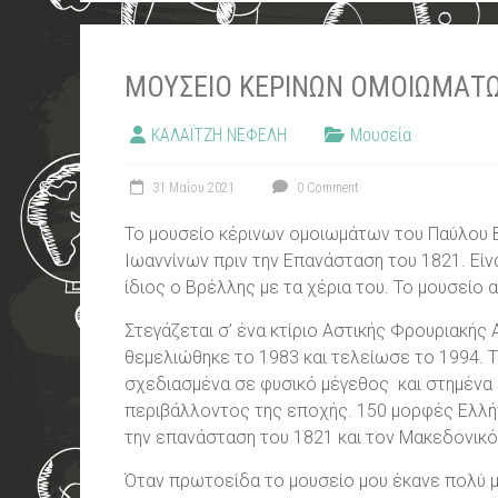
ΜΟΥΣΕΊΟ ΚΈΡΙΝΩΝ ΟΜΟΙΩΜΆΤ
ΚΑΛΑΪΤΖΗ ΝΕΦΕΛΗ
Μουσεία
31 Μαΐου 2021
0 Comment
Το μουσείο κέρινων ομοιωμάτων του Παύλου 
Ιωαννίνων πριν την Επανάσταση του 1821. Είν
ίδιος ο Βρέλλης με τα χέρια του. Το μουσείο 
Στεγάζεται σ’ ένα κτίριο Αστικής Φρουριακής
θεμελιώθηκε το 1983 και τελείωσε το 1994. Τ
σχεδιασμένα σε φυσικό μέγεθος και στημένα 
περιβάλλοντος της εποχής. 150 μορφές Ελλή
την επανάσταση του 1821 και τον Μακεδονικό
Όταν πρωτοείδα το μουσείο μου έκανε πολύ μ