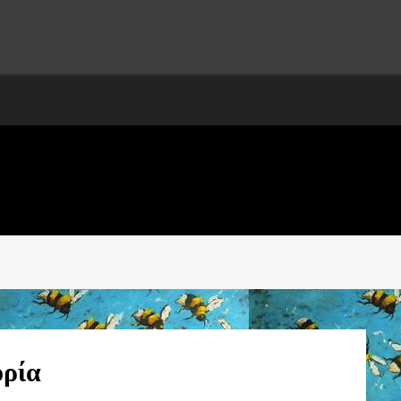
ΝΩΝ – Ε΄ΤΑΞΗ
ορία