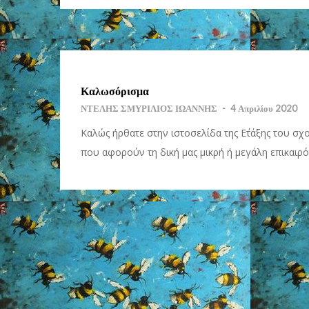
Καλωσόρισμα
ΝΤΕΛΗΣ ΣΜΥΡΙΛΙΟΣ ΙΩΑΝΝΗΣ
-
4 Απριλίου 2020
Καλώς ήρθατε στην ιστοσελίδα της Ε΄τάξης του σχο
που αφορούν τη δική μας μικρή ή μεγάλη επικαιρότ