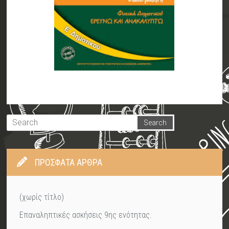
ΠΡΌΣΦΑΤΑ ΆΡΘΡΑ
(χωρίς τίτλο)
Επαναληπτικές ασκήσεις 9ης ενότητας.