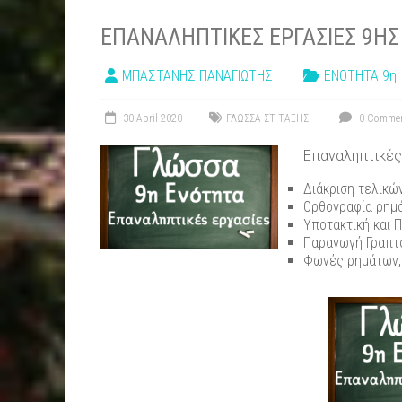
ΕΠΑΝΑΛΗΠΤΙΚΕΣ ΕΡΓΑΣΙΕΣ 9Η
ΜΠΑΣΤΑΝΗΣ ΠΑΝΑΓΙΩΤΗΣ
ΕΝΟΤΗΤΑ 9η
30 April 2020
ΓΛΩΣΣΑ ΣΤ ΤΑΞΗΣ
0 Comme
Επαναληπτικές
Διάκριση τελικώ
Ορθογραφία ρημ
Υποτακτική και 
Παραγωγή Γραπτο
Φωνές ρημάτων, 