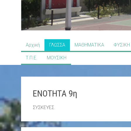
ΣΤ
Αρχική
ΓΛΩΣΣΑ
ΜΑΘΗΜΑΤΙΚΑ
ΦΥΣΙΚΗ
ΤΑΞΗ
Τ.Π.Ε.
ΜΟΥΣΙΚΗ
1ΟΥ
ΔΗΜΟΤΙΚΟΥ
ΣΧΟΛΕΙΟΥ
ΕΝΟΤΗΤΑ 9η
ΑΓΙΟΥ
ΙΩΑΝΝΗ
ΣΥΣΚΕΥΕΣ
ΡΕΝΤΗ