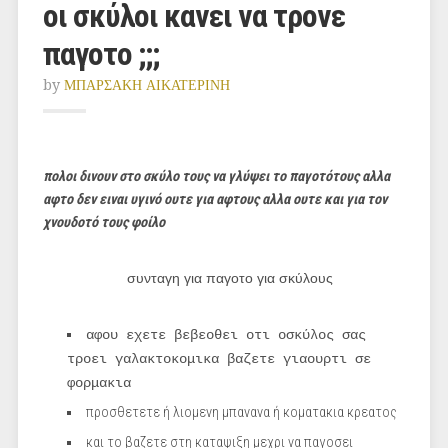
οι σκύλοι κανει να τρονε
παγοτο ;;;
by
ΜΠΑΡΣΑΚΗ ΑΙΚΑΤΕΡΙΝΗ
πολοι δινουν στο σκύλο τους να γλύψει το παγοτότους αλλα
αφτο δεν ειναι υγινό ουτε για αφτους αλλα ουτε και για τον
χνουδοτό τους φοίλο
συνταγη για παγοτο για σκύλους
αφου εχετε βεβεοθει οτι οσκύλος σας
τροει γαλακτοκομικα βαζετε γιαουρτι σε
φορμακια
προσθετετε ή λιομενη μπανανα ή κοματακια κρεατος
και το βαζετε στη καταψιξη μεχρι να παγοσει