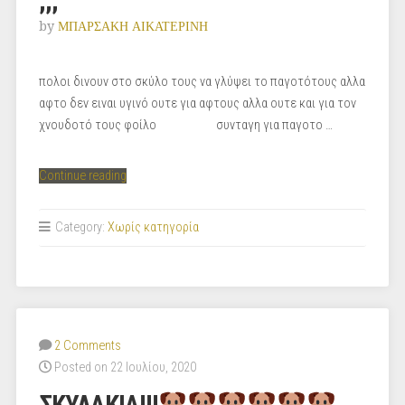
;;;
by
ΜΠΑΡΣΑΚΗ ΑΙΚΑΤΕΡΙΝΗ
πολοι δινουν στο σκύλο τους να γλύψει το παγοτότους αλλα
αφτο δεν ειναι υγινό ουτε για αφτους αλλα ουτε και για τον
χνουδοτό τους φοίλο συνταγη για παγοτο …
“οι
Continue reading
σκύλοι
κανει
Category:
Χωρίς κατηγορία
να
τρονε
παγοτο
;;;”
2 Comments
Posted on 22 Ιουλίου, 2020