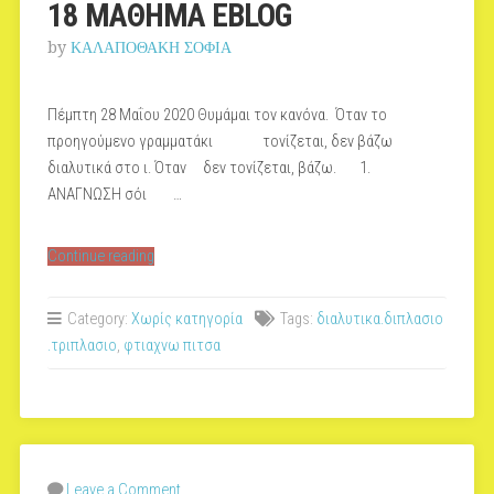
18 ΜΑΘΗΜΑ EBLOG
by
ΚΑΛΑΠΟΘΑΚΗ ΣΟΦΙΑ
Πέμπτη 28 Μαΐου 2020 Θυμάμαι τον κανόνα. Όταν το
προηγούμενο γραμματάκι τονίζεται, δεν βάζω
διαλυτικά στο ι. Όταν δεν τονίζεται, βάζω. 1.
ΑΝΑΓΝΩΣΗ σόι …
“18
Continue reading
ΜΑΘΗΜΑ
EBLOG”
Category:
Χωρίς κατηγορία
Tags:
διαλυτικα.διπλασιο
.τριπλασιο
,
φτιαχνω πιτσα
Leave a Comment