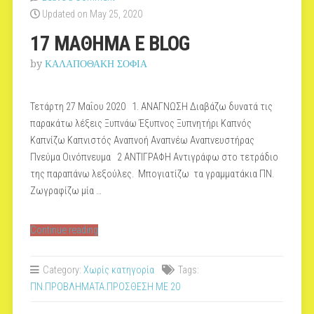
Updated on May 25, 2020
17 ΜΑΘΗΜΑ E BLOG
by
ΚΑΛΑΠΟΘΑΚΗ ΣΟΦΙΑ
Τετάρτη 27 Μαΐου 2020 1. ΑΝΑΓΝΩΣΗ Διαβάζω δυνατά τις
παρακάτω λέξεις Ξυπνάω Έξυπνος Ξυπνητήρι Καπνός
Καπνίζω Καπνιστός Αναπνοή Αναπνέω Αναπνευστήρας
Πνεύμα Οινόπνευμα 2 ΑΝΤΙΓΡΑΦΗ Αντιγράφω στο τετράδιο
της παραπάνω λεξούλες. Μπογιατίζω τα γραμματάκια ΠΝ.
Ζωγραφίζω μία …
“17
Continue reading
ΜΑΘΗΜΑ
E
Category:
Χωρίς κατηγορία
Tags:
BLOG”
ΠΝ.ΠΡΟΒΛΗΜΑΤΑ.ΠΡΟΣΘΕΣΗ ΜΕ 20