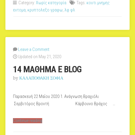
Category:
Χωρίς κατηγορία
Tags:
κουτι μνημης
blog”
εντομα
,
κρυπτολεξο γραφω
,
λφ φλ
Leave a Comment
Updated on May 21, 2020
14 ΜΑΘΗΜΑ Ε ΒLOG
by
ΚΑΛΑΠΟΘΑΚΗ ΣΟΦΙΑ
Παρασκευή 22 Μαΐου 2020 1. Ανάγνωση Βραχιόλι
Σερβιτόρος Βροντή Κάρβουνο Βράχος …
“14
Continue reading
ΜΑΘΗΜΑ
Ε