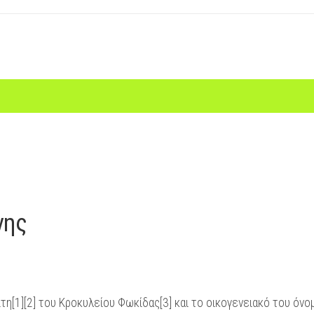
νης
τη[1][2] του Κροκυλείου Φωκίδας[3] και το οικογενειακό του όνο