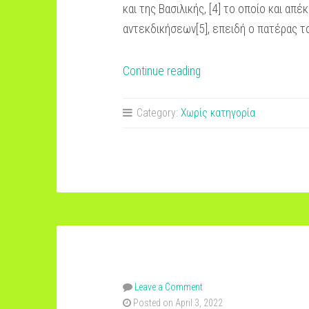
και της Βασιλικής, [4] το οποίο και α
αντεκδικήσεων[5], επειδή ο πατέρας τ
“Ιωάννης
Continue reading
Μακρυγιάννης”
Category:
Χωρίς κατηγορία
Leave a Comment
Posted on April 3, 2022