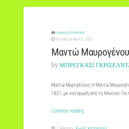
Leave a Comment
Posted on April 6, 2022
Μαντώ Μαυρογένους
by
ΜΠΡΕΓΚΑΣΙ ΓΚΡΙΣΕΛΝΤ
Μαντώ Μυρογένους Η Μαντώ Μαυρογένου
1821, με καταγωγή από τη Μύκονο. Για
“Μαντώ
Continue reading
Μαυρογένους
Γκρισέλντα-
Category:
Χωρίς κατηγορία