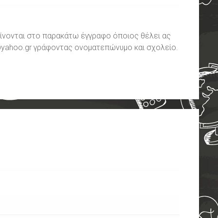
δίνονται στο παρακάτω έγγραφο όποιος θέλει ας
@yahoo.gr γράφοντας ονοματεπώνυμο και σχολείο.