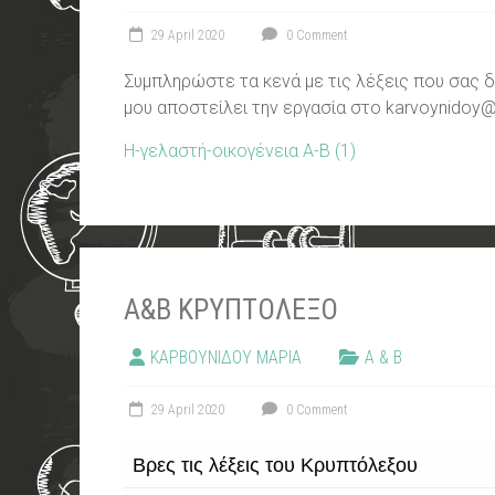
29 April 2020
0 Comment
Συμπληρώστε τα κενά με τις λέξεις που σας 
μου αποστείλει την εργασία στο karvoynidoy
Η-γελαστή-οικογένεια Α-Β (1)
Α&Β ΚΡΥΠΤΟΛΕΞΟ
ΚΑΡΒΟΥΝΙΔΟΥ ΜΑΡΙΑ
Α & Β
29 April 2020
0 Comment