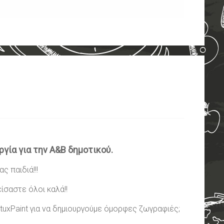
γία για την Α&Β δημοτικού.
ας παιδιά!!!
είσαστε όλοι καλά!!
tuxPaint
για να δημιουργούμε όμορφες ζωγραφιές;