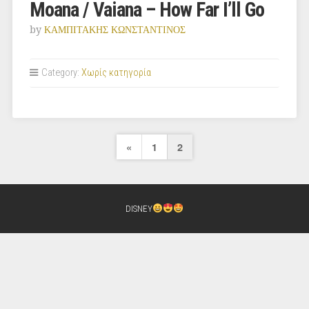
Moana / Vaiana – How Far I’ll Go
by
ΚΑΜΠΙΤΑΚΗΣ ΚΩΝΣΤΑΝΤΙΝΟΣ
Category:
Χωρίς κατηγορία
Σελιδοποίηση
Previous
«
1
2
άρθρων
Page
DISNEY