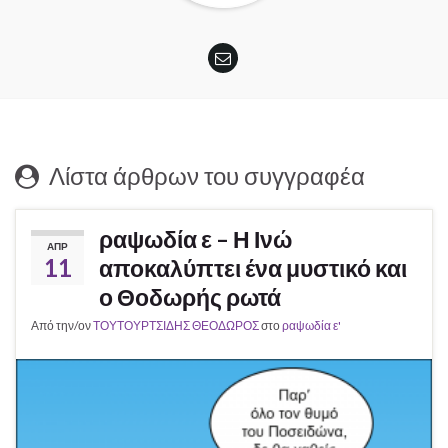
Λίστα άρθρων του συγγραφέα
ραψωδία ε – Η Ινώ
ΑΠΡ
11
αποκαλύπτει ένα μυστικό και
ο Θοδωρής ρωτά
Από την/ον
ΤΟΥΤΟΥΡΤΣΙΔΗΣ ΘΕΟΔΩΡΟΣ
στο
ραψωδία ε'