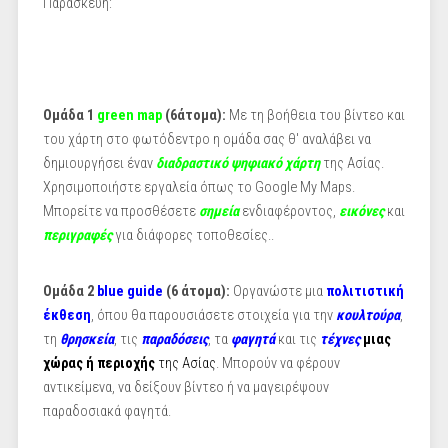
Παρασκευή:
Ομάδα 1
green map
(6άτομα):
Mε τη βοήθεια του βίντεο και
του χάρτη στο φωτόδεντρο η ομάδα σας θ' αναλάβει να
δημιουργήσει έναν
διαδραστικό ψηφιακό χάρτη
της Ασίας.
Χρησιμοποιήστε εργαλεία όπως το Google My Maps.
Μπορείτε να προσθέσετε
σημεία
ενδιαφέροντος,
εικόνες
και
περιγραφές
για διάφορες τοποθεσίες..
Oμάδα 2
blue guide
(6 άτομα):
Οργανώστε μια
πολιτιστική
έκθεση
, όπου θα παρουσιάσετε στοιχεία για την
κουλτούρα
,
τη
θρησκεία
, τις
παραδόσεις
, τα
φαγητά
και τις
τέχνες
μιας
χώρας ή περιοχής
της Ασίας
. Μπορούν να φέρουν
αντικείμενα, να δείξουν βίντεο ή να μαγειρέψουν
παραδοσιακά φαγητά.