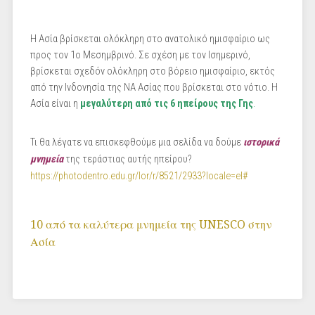
Η Ασία βρίσκεται ολόκληρη στο ανατολικό ημισφαίριο ως
προς τον 1ο Μεσημβρινό. Σε σχέση με τον Ισημερινό,
βρίσκεται σχεδόν ολόκληρη στο βόρειο ημισφαίριο, εκτός
από την Ινδονησία της ΝΑ Ασίας που βρίσκεται στο νότιο. Η
Ασία είναι η
μεγαλύτερη από τις 6 ηπείρους της Γης
.
Τι θα λέγατε να επισκεφθούμε μια σελίδα να δούμε
ιστορικά
μνημεία
της τεράστιας αυτής ηπείρου?
https://photodentro.edu.gr/lor/r/8521/2933?locale=el#
10 από τα καλύτερα μνημεία της UNESCO στην
Ασία