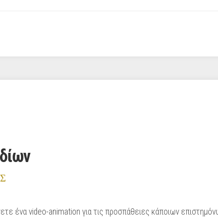
οδίων
Σ
σετε ένα video-animation για τις προσπάθειες κάποιων επιστημό