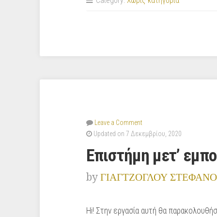
Category:
Χωρίς κατηγορία
έχω
μέσα
μου
ανοσοβιολογικό”
Leave a Comment
Updated on 7 Δεκεμβρίου, 2020
Επιστήμη μετ’ εμπ
by
ΓΙΑΓΤΖΟΓΛΟΥ ΣΤΕΦΑΝΟ
Hi! Στην εργασία αυτή θα παρακολουθή