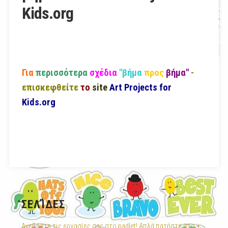
Kids.org
Για
περισσότερα
σχέδια
"βήμα
προς
βήμα"
-
επισκεφθείτε
το
site
Art Projects for
Kids.org
ΣΕΛΊΔΕΣ
Ανεβάστε τις εργασίες σας στο padlet! Απλά πατήστε στο +