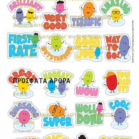
κάτω δεξιά!
ΕΥΚΟΛΗ ΑΝΑΡΤΗΣΗ ΕΡΓΑΣΙΩΝ ΣΤΟ PADLET ! ΔΟΚΙΜΑΣΤΕ ΤΟ!
(συνδέεται αυτόματα με e-me και blog)
Ζωγραφική “βήμα προς βήμα” απο το Art Projects for Kids.org
ΚΑΤΑΣΚΕΥΕΣ! ΧΑΡΤΟΚΟΥΤΟ – Ο ΠΑΝΤΟΤΙΝΟΣ ΦΙΛΟΣ ΤΩΝ
ΕΙΚΑΣΤΙΚΩΝ
ΠΡΌΣΦΑΤΑ ΆΡΘΡΑ
(no title)
30 July 2021
ΦΩΤΟΓΡΑΦΙΚΗ ΜΗΧΑΝΗ ΑΠΟ ΧΑΡΤΟΚΟΥΤΟ ΚΑΙ ΙΔΕΕΣ ΓΙΑ
ΖΩΓΡΑΦΙΚΗ
26 September 2020