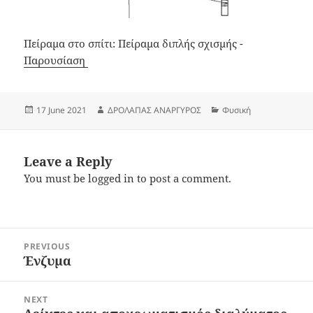
Πείραμα στο σπίτι: Πείραμα διπλής σχισμής -
Παρουσίαση
Posted
Author
Categories
17 June 2021
ΔΡΟΛΑΠΑΣ ΑΝΑΡΓΥΡΟΣ
Φυσική
on
Leave a Reply
You must be
logged in
to post a comment.
Post
PREVIOUS
navigation
Ένζυμα
Previous
post:
NEXT