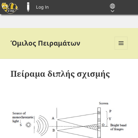
Log In
E-ME BLOGS
Όμιλος Πειραμάτων
MENU
AND
WIDGETS
Πείραμα διπλής σχισμής