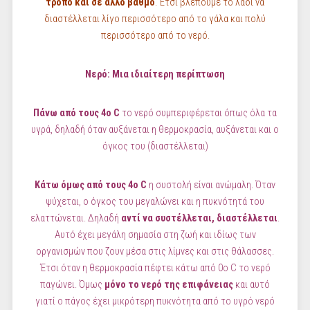
τρόπο και σε άλλο βαθμό
. Έτσι βλέπουμε το λάδι να
διαστέλλεται λίγο περισσότερο από το γάλα και πολύ
περισσότερο από το νερό.
Νερό: Μια ιδιαίτερη περίπτωση
Πάνω από τους 4
ο
C
το νερό συμπεριφέρεται όπως όλα τα
υγρά, δηλαδή όταν αυξάνεται η θερμοκρασία, αυξάνεται και ο
όγκος του (διαστέλλεται)
Κάτω όμως από τους 4
ο
C
η συστολή είναι ανώμαλη.
Όταν
ψύχεται, ο όγκος του μεγαλώνει και η πυκνότητά του
ελαττώνεται. Δηλαδή
αντί να συστέλλεται, διαστέλλεται
.
Αυτό έχει μεγάλη σημασία στη ζωή και ιδίως των
οργανισμών που ζουν μέσα στις λίμνες και στις θάλασσες.
Έτσι όταν η θερμοκρασία πέφτει κάτω από 0ο C το νερό
παγώνει. Όμως
μόνο το νερό της επιφάνειας
και αυτό
γιατί ο πάγος έχει μικρότερη πυκνότητα από το υγρό νερό