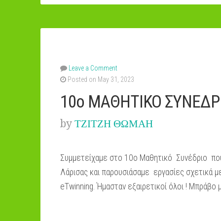
Leave a Comment
Posted on May 31, 2023
10ο ΜΑΘΗΤΙΚΟ ΣΥΝΕΔΡ
by
ΤΖΙΤΖΗ ΘΩΜΑΗ
Συμμετείχαμε στο 10ο Μαθητικό Συνέδριο πο
Λάρισας και παρουσιάσαμε εργασίες σχετικά μ
eTwinning. Ήμασταν εξαιρετικοί όλοι ! Μπράβο