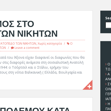
Se
ΜΟΣ ΣΤΟ
ΤΩΝ ΝΙΚΗΤΩΝ
ΡΑΤΟΠΕΔΟ ΤΩΝ ΝΙΚΗΤΩΝ
,
Χωρίς κατηγορία
Ο
ΗΤΩΝ
Leave a comment
Π
κατά του Άξονα είχαν διαφανεί οι διαφωνίες που θα
ν στις διαφορές ανάμεσα στη σοσιαλιστική Ανατολή
Ο
944: ο Τσόρτσιλ και ο Στάλιν, ερήμην του
ΤΩ
 τους στη νότια Βαλκανική ( Ελλάδα, Βουλγαρία και
Α
ΑΝ
Σ
ΟΛ
ΓΕ
ΙΑ
Η
 ΠΟΛΕΜΟΥ ΚΑΤΑ
ΠΑ