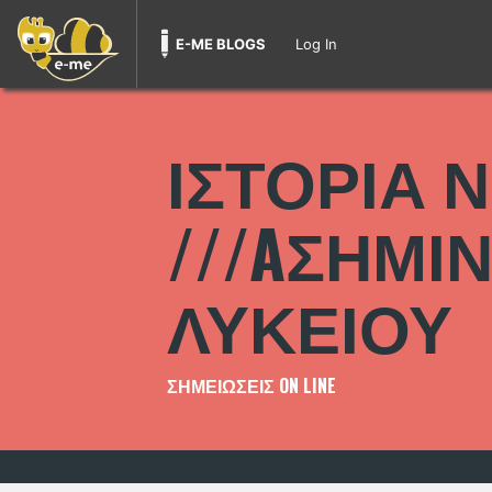
E-ME BLOGS
Log In
Skip
to
ΙΣΤΟΡΙΑ 
content
///AΣΗΜΙ
ΛΥΚΕΙΟΥ
ΣΗΜΕΙΩΣΕΙΣ ON LINE