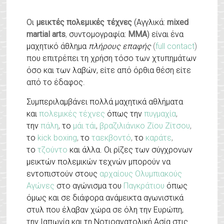
Οι
μεικτές πολεμικές τέχνες
(Αγγλικά:
mixed
martial arts
,
συντομογραφία:
MMA
) είναι ένα
μαχητικό άθλημα
πλήρους επαφής
(
full contact
)
που επιτρέπει τη χρήση τόσο των χτυπημάτων
όσο και των λαβών, είτε από όρθια θέση είτε
από το έδαφος.
Συμπεριλαμβάνει πολλά μαχητικά αθλήματα
και
πολεμικές τέχνες
όπως την
πυγμαχία
,
την
πάλη
,
το
μάι τάι
,
βραζιλιάνικο Ζίου Ζίτσου
,
το
kick boxing
,
το
ταεκβοντό
,
το
καράτε
,
το
τζούντο
και άλλα. Οι ρίζες των σύγχρονων
μεικτών πολεμικών τεχνών
μπορούν να
εντοπιστούν στους
αρχαίους Ολυμπιακούς
Αγώνες
στο αγώνισμα του
Παγκράτιου
όπως
όμως και σε διάφορα ανάμεικτα αγωνιστικά
στυλ που έλαβαν χώρα σε όλη την Ευρώπη,
την Ιαπωνία και τη Νοτιοανατολική Ασία στις