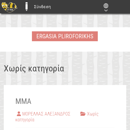
Σύνδεση
E-ME BLOGS
Skip
to
ERGASIA PLIROFORIKHS
content
Χωρίς κατηγορία
MMA
ΜΟΡΕΛΛΑΣ ΑΛΕΞΑΝΔΡΟΣ
Χωρίς
κατηγορία