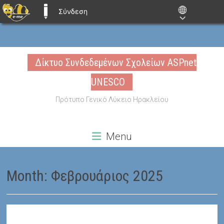
Σύνδεση
E-ME BLOGS
Skip
to
Δίκτυο Συνδεδεμένων Σχολείων ASPnet
content
UNESCO
Πρότυπο Γενικό Λύκειο Ηρακλείου
Menu
Month:
Φεβρουάριος 2025