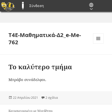
Σύνδεση
E-ME BLOGS
T4E-Μαθηματικά-Δ2_e-Me-
762
ΜΕΝΟΎ
ΚΑΙ
ΜΙΚΡΟΕΦΑΡ
Το καλύτερο τμήμα
Μπράβο συνάδελφοι.
Δημοσιεύτηκε
στο Το καλύτερο τμήμα
22 Απριλίου 2021
2 σχόλια
την
Κατασκευασμένο με WordPress