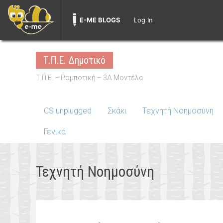
E-ME BLOGS
Log In
Skip
to
Τ.Π.Ε. Δημοτικό
content
Τ.Π.Ε. – Ρομποτική – 3Δ Μοντέλα
CS unplugged
Σκάκι
Τεχνητή Νοημοσύνη
Γενικά
Τεχνητή Νοημοσύνη