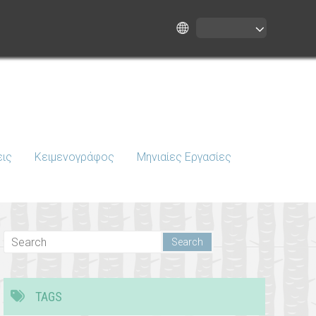
εις
Κειμενογράφος
Μηνιαίες Εργασίες
TAGS