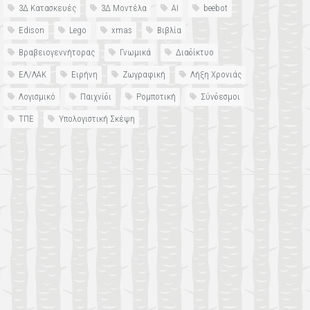
3Δ Κατασκευές
3Δ Μοντέλα
AI
beebot
Edison
Lego
xmas
Βιβλία
Βραβειογεννήτορας
Γνωμικά
Διαδίκτυο
ΕΛ/ΛΑΚ
Ειρήνη
Ζωγραφική
Λήξη Χρονιάς
Λογισμικό
Παιχνίδι
Ρομποτική
Σύνδεσμοι
ΤΠΕ
Υπολογιστική Σκέψη