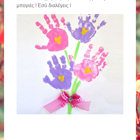
μπογιές ! Εσύ διαλέγεις !