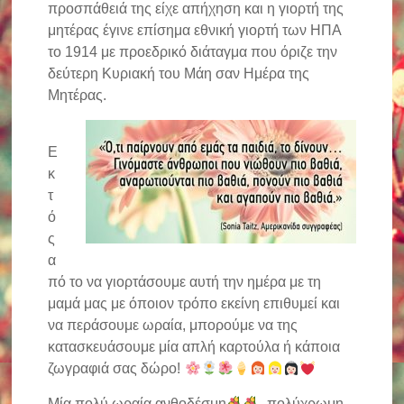
προσπάθειά της είχε απήχηση και η γιορτή της
μητέρας έγινε επίσημα εθνική γιορτή των ΗΠΑ
το 1914 με προεδρικό διάταγμα που όριζε την
δεύτερη Κυριακή του Μάη σαν Ημέρα της
Μητέρας.
Ε
κ
τ
ό
ς
α
πό το να γιορτάσουμε αυτή την ημέρα με τη
μαμά μας με όποιον τρόπο εκείνη επιθυμεί και
να περάσουμε ωραία, μπορούμε να της
κατασκευάσουμε μία απλή καρτούλα ή κάποια
ζωγραφιά σας δώρο!
Μία πολύ ωραία ανθοδέσμη
, πολύχρωμη