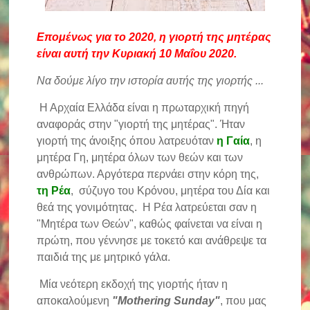
Επομένως για το 2020, η γιορτή της μητέρας
είναι αυτή την Κυριακή 10 Μαΐου 2020.
Να δούμε λίγο την ιστορία αυτής της γιορτής ...
Η Αρχαία Ελλάδα είναι η πρωταρχική πηγή
αναφοράς στην "γιορτή της μητέρας". Ήταν
γιορτή της άνοιξης όπου λατρευόταν
η Γαία
, η
μητέρα Γη, μητέρα όλων των θεών και των
ανθρώπων. Αργότερα περνάει στην κόρη της,
τη Ρέα
, σύζυγο του Κρόνου, μητέρα του Δία και
θεά της γονιμότητας. Η Ρέα λατρεύεται σαν η
"Μητέρα των Θεών", καθώς φαίνεται να είναι η
πρώτη, που γέννησε με τοκετό και ανάθρεψε τα
παιδιά της με μητρικό γάλα.
Μία νεότερη εκδοχή της γιορτής ήταν η
αποκαλούμενη
"Mothering Sunday"
, που μας