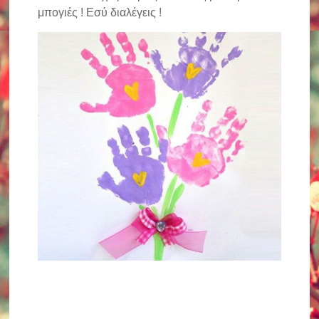
μπογιές ! Εσύ διαλέγεις !