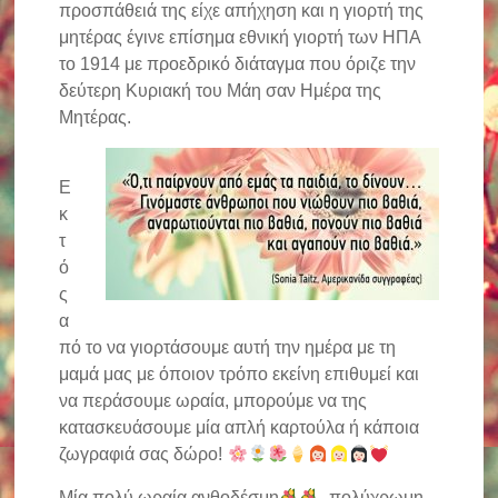
προσπάθειά της είχε απήχηση και η γιορτή της
μητέρας έγινε επίσημα εθνική γιορτή των ΗΠΑ
το 1914 με προεδρικό διάταγμα που όριζε την
δεύτερη Κυριακή του Μάη σαν Ημέρα της
Μητέρας.
Ε
κ
τ
ό
ς
α
πό το να γιορτάσουμε αυτή την ημέρα με τη
μαμά μας με όποιον τρόπο εκείνη επιθυμεί και
να περάσουμε ωραία, μπορούμε να της
κατασκευάσουμε μία απλή καρτούλα ή κάποια
ζωγραφιά σας δώρο!
Μία πολύ ωραία ανθοδέσμη
, πολύχρωμη