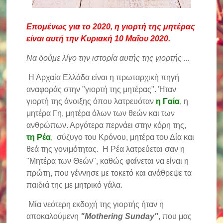
Επομένως για το 2020, η γιορτή της μητέρας
είναι αυτή την Κυριακή 10 Μαΐου 2020.
Να δούμε λίγο την ιστορία αυτής της γιορτής ...
Η Αρχαία Ελλάδα είναι η πρωταρχική πηγή
αναφοράς στην "γιορτή της μητέρας". Ήταν
γιορτή της άνοιξης όπου λατρευόταν
η Γαία
, η
μητέρα Γη, μητέρα όλων των θεών και των
ανθρώπων. Αργότερα περνάει στην κόρη της,
τη Ρέα
, σύζυγο του Κρόνου, μητέρα του Δία και
θεά της γονιμότητας. Η Ρέα λατρεύεται σαν η
"Μητέρα των Θεών", καθώς φαίνεται να είναι η
πρώτη, που γέννησε με τοκετό και ανάθρεψε τα
παιδιά της με μητρικό γάλα.
Μία νεότερη εκδοχή της γιορτής ήταν η
αποκαλούμενη
"Mothering Sunday"
, που μας