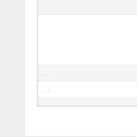
........
...........