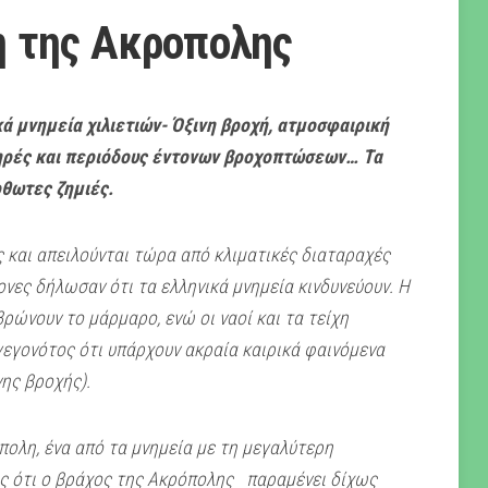
η της Ακροπολης
κά μνημεία χιλιετιών- Όξινη βροχή, ατμοσφαιρική
ξηρές και περιόδους έντονων βροχοπτώσεων… Τα
θωτες ζημιές.
ς και απειλούνται τώρα από κλιματικές διαταραχές
νες δήλωσαν ότι τα ελληνικά μνημεία κινδυνεύουν. Η
ρώνουν το μάρμαρο, ενώ οι ναοί και τα τείχη
γεγονότος ότι υπάρχουν ακραία καιρικά φαινόμενα
ης βροχής).
πολη, ένα από τα μνημεία με τη μεγαλύτερη
ς ότι ο βράχος της Ακρόπολης παραμένει δίχως