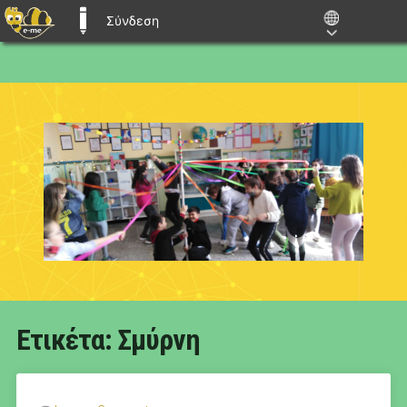
Σύνδεση
E-ME BLOGS
Ετικέτα:
Σμύρνη