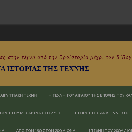
ση στην τέχνη από την Προϊστορία μέχρι τον Β΄ Πα
 ΙΣΤΟΡΊΑΣ ΤΗΣ ΤΈΧΝΗΣ
 ΑΙΓΥΠΤΙΑΚΉ ΤΈΧΝΗ
Η ΤΈΧΝΗ ΤΟΥ ΑΙΓΑΊΟΥ ΤΗΣ ΕΠΟΧΉΣ ΤΟΥ ΧΑ
ΤΈΧΝΗ ΤΟΥ ΜΕΣΑΊΩΝΑ ΣΤΗ ΔΎΣΗ
Η ΤΈΧΝΗ ΤΗΣ ΑΝΑΓΈΝΝΗΣΗΣ
ΝΑ
ΑΠΌ ΤOΝ 19Ο ΣΤΟΝ 20Ό ΑΙΏΝΑ
Η ΤΈΧΝΗ ΤΟΥ 20ΟΎ ΑΙ