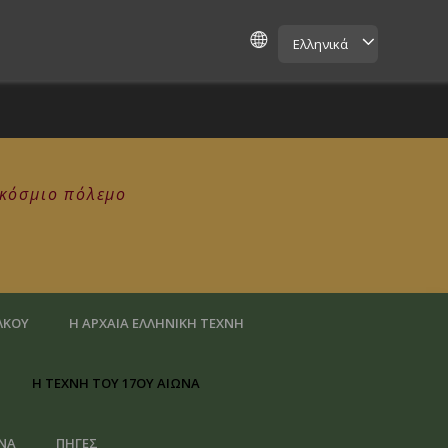
Ελληνικά
γκόσμιο πόλεμο
ΛΚΟΎ
H ΑΡΧΑΊΑ ΕΛΛΗΝΙΚΉ ΤΈΧΝΗ
Η ΤΈΧΝΗ ΤΟΥ 17ΟΥ ΑΙΏΝΑ
ΏΝΑ
ΠΗΓΈΣ