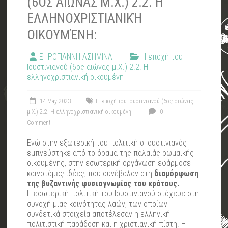
(6ΟΣ ΑΙΏΝΑΣ Μ.Χ.) 2.2. Η
ΕΛΛΗΝΟΧΡΙΣΤΙΑΝΙΚΉ
ΟΙΚΟΥΜΈΝΗ:
ΞΗΡΟΓΙΑΝΝΗ ΑΣΗΜΙΝΑ
Η εποχή του
Ιουστινιανού (6ος αιώνας μ.Χ.) 2.2. Η
ελληνοχριστιανική οικουμένη
14 May 2023
Η εποχή του Ιουστινιανού (6ος αιώνας
μ.Χ.) 2.2. Η ελληνοχριστιανική οικουμένη
0
Comment
Ενώ στην εξωτερική του πολιτική ο Ιουστινιανός
εμπνεύστηκε από το όραμα της παλαιάς ρωμαϊκής
οικουμένης, στην εσωτερική οργάνωση εφάρμοσε
καινοτόμες ιδέες, που συνέβαλαν στη
διαμόρφωση
της βυζαντινής φυσιογνωμίας του κράτους.
Η εσωτερική πολιτική του Ιουστινιανού στόχευε στη
συνοχή μιας κοινότητας λαών, των οποίων
συνδετικά στοιχεία αποτέλεσαν η ελληνική
πολιτιστική παράδοση και η χριστιανική πίστη. Η