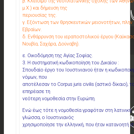
β. Κλείσιμο της νεοπλατωνικής σχολής των Αθηνώ
μ.Χ.) και δήμευση της
περιουσίας της.
γ. Εξόντωση των θρησκευτικών μειονοτήτων, πλην
Εβραίων.
δ. Ενθάρρυνση του ιεραποστολικού έργου (Καύκασο
Νουβία, Σαχάρα, Δούναβη).
ε. Οικοδόμηση της Αγίας Σοφίας.
3. Η συστηματική κωδικοποίηση του Δικαίου :
Σπουδαίο έργο του Ιουστινιανού ήταν η κωδικοποί
νόμων, που
αποτέλεσαν το Corpus juris civilis (αστικό δίκαιο), 
επηρέασε τη
νεότερη νομοθεσία στην Ευρώπη.
Ενώ έως τότε η νομοθεσία γραφόταν στη λατινική
γλώσσα, ο Ιουστινιανός
χρησιμοποίησε την ελληνική, που ήταν κατανοητή σ