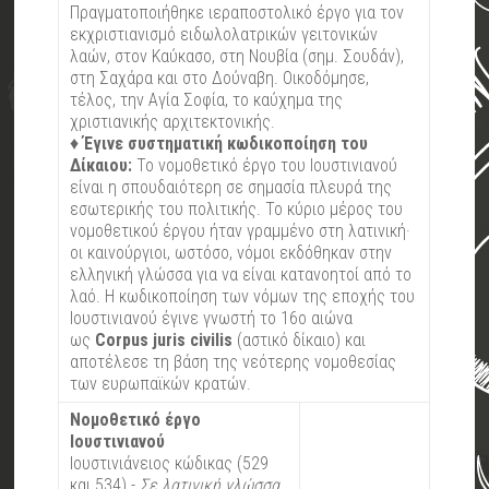
Πραγματοποιήθηκε ιεραποστολικό έργο για τον
εκχριστιανισμό ειδωλολατρικών γειτονικών
λαών, στον Καύκασο, στη Νουβία (σημ. Σουδάν),
στη Σαχάρα και στο Δούναβη. Οικοδόμησε,
τέλος, την Αγία Σοφία, το καύχημα της
χριστιανικής αρχιτεκτονικής.
♦
Έγινε συστηματική κωδικοποίηση του
Δίκαιου:
Το νομοθετικό έργο του Ιουστινιανού
είναι η σπουδαιότερη σε σημασία πλευρά της
εσωτερικής του πολιτικής. Το κύριο μέρος του
νομοθετικού έργου ήταν γραμμένο στη λατινική·
οι καινούργιοι, ωστόσο, νόμοι εκδόθηκαν στην
ελληνική γλώσσα για να είναι κατανοητοί από το
λαό. Η κωδικοποίηση των νόμων της εποχής του
Ιουστινιανού έγινε γνωστή το 16ο αιώνα
ως
Corpus juris civilis
(αστικό δίκαιο) και
αποτέλεσε τη βάση της νεότερης νομοθεσίας
των ευρωπαϊκών κρατών.
Νομοθετικό έργο
Ιουστινιανού
Ιουστινιάνειος κώδικας (529
και 534) -
Σε λατινική γλώσσα