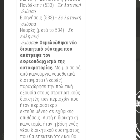
Πανδέκτης (533) -
Σε λατινική
γλώσσα
Εισηγήσεις (533) -
Σε λατινική
γλώσσα
Νεαρές (μετά το 534) -
Σε
ελληνική
γλώσσα
♦
Θεμελιώθηκε νέο
διοικητικό σύστημα που
απέτρεψε τον
εκφεουδαρχισμό της
αυτοκρατορίας.
Με μια σειρά
από καινούργια νομοθετικά
διατάγματα (Νεαρές)
παραχώρησε την πολιτική
εξουσία στους στρατιωτικούς
διοικητές των περιοχών που
ήταν περισσότερο
εκτεθειμένες σε εχθρικές
επιθέσεις. Αυτή η διοικητική
καινοτομία ήταν η βάση ενός
νέου διοικητικού συστήματος,
που θα επεκτεινόταν και θα