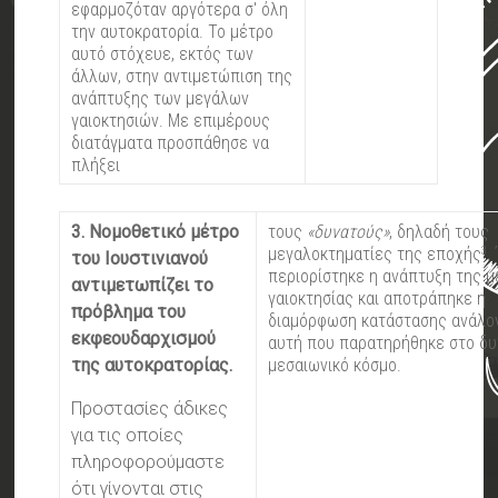
εφαρμοζόταν αργότερα σ' όλη
την αυτοκρατορία. Το μέτρο
αυτό στόχευε, εκτός των
άλλων, στην αντιμετώπιση της
ανάπτυξης των μεγάλων
γαιοκτησιών. Με επιμέρους
διατάγματα προσπάθησε να
πλήξει
3. Νομοθετικό μέτρο
τους
«δυνατούς»
, δηλαδή τους
μεγαλοκτηματίες της εποχής
.
3
του Ιουστινιανού
περιορίστηκε η ανάπτυξη της 
αντιμετωπίζει το
γαιοκτησίας και αποτράπηκε η
πρόβλημα του
διαμόρφωση κατάστασης ανάλο
εκφεουδαρχισμού
αυτή που παρατηρήθηκε στο δυ
της αυτοκρατορίας.
μεσαιωνικό κόσμο.
Προστασίες άδικες
για τις οποίες
πληροφορούμαστε
ότι γίνονται στις