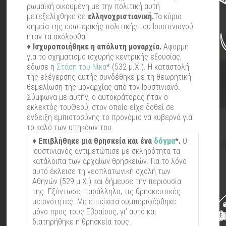
ρωμαϊκή οικουμένη με την πολιτική αυτή
μετεξελίχθηκε σε
ελληνοχριστιανική.
Τα κύρια
σημεία της εσωτερικής πολιτικής του Ιουστινιανού
ήταν τα ακόλουθα:
♦
Ισχυροποιήθηκε η απόλυτη μοναρχία.
Αφορμή
για το σχηματισμό ισχυρής κεντρικής εξουσίας,
έδωσε η
Στάση του Νίκα
* (532 μ.Χ.). Η καταστολή
της εξέγερσης αυτής συνδέθηκε με τη θεωρητική
θεμελίωση της μοναρχίας από τον Ιουστινιανό.
Σύμφωνα με αυτήν, ο αυτοκράτορας ήταν ο
εκλεκτός τουΘεού, στον οποίο είχε δοθεί σε
ένδειξη εμπιστοσύνης το προνόμιο να κυβερνά για
το καλό των υπηκόων του
♦
Επιβλήθηκε μια θρησκεία και ένα
δόγμα
*.
Ο
Ιουστινιανός αντιμετώπισε με σκληρότητα τα
κατάλοιπα των αρχαίων θρησκειών. Για το λόγο
αυτό έκλεισε τη νεοπλατωνική σχολή των
Αθηνών (529 μ.Χ.) και δήμευσε την περιουσία
της. Εξόντωσε, παράλληλα, τις θρησκευτικές
μειονότητες. Με επιείκεια συμπεριφέρθηκε
μόνο προς τους Εβραίους, γι' αυτό και
διατηρήθηκε η θρησκεία τους.