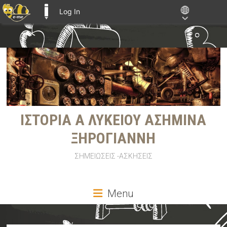
Log In
E-ME BLOGS
Skip
to
content
ΙΣΤΟΡΙΑ Α ΛΥΚΕΙΟΥ ΑΣΗΜΙΝΑ
ΞΗΡΟΓΙΑΝΝΗ
ΣΗΜΕΙΩΣΕΙΣ -ΑΣΚΗΣΕΙΣ
Menu