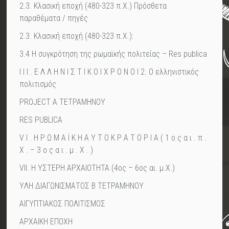
2.3. Κλασική εποχή (480-323 π.Χ.) Πρόσθετα
παραθέματα / πηγές
2.3. Κλασική εποχή (480-323 π.Χ.):
3.4 Η συγκρότηση της ρωμαϊκής πολιτείας – Res publica
I I I . Ε Λ Λ Η Ν Ι Σ Τ Ι Κ Ο Ι Χ Ρ Ο Ν Ο Ι 2. Ο ελληνιστικός
πολιτισμός
PROJECT A TETΡΑΜΗΝΟΥ
RES PUBLICA
V I . Η Ρ Ω Μ Α Ϊ Κ Η Α Υ Τ Ο Κ Ρ Α Τ Ο Ρ Ι Α ( 1 ο ς α ι . π .
Χ . – 3 ο ς α ι . μ . Χ . )
VII. Η ΥΣΤΕΡΗ ΑΡΧΑΙΟΤΗΤΑ (4ος – 6ος αι. μ.Χ.)
YΛΗ ΔΙΑΓΩΝΙΣΜΑΤΟΣ Β ΤΕΤΡΑΜΗΝΟΥ
ΑΙΓΥΠΤΙΑΚΟΣ ΠΟΛΙΤΙΣΜΟΣ
ΑΡΧΑΙΚΗ ΕΠΟΧΗ