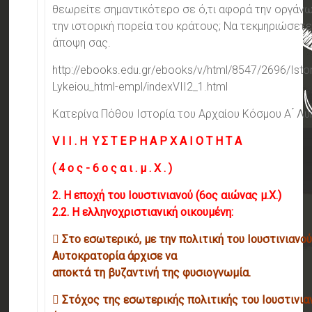
θεωρείτε σημαντικότερο σε ό,τι αφορά την οργάνω
την ιστορική πορεία του κράτους; Να τεκμηριώσετε
άποψη σας.
http://ebooks.edu.gr/ebooks/v/html/8547/2696/Istor
Lykeiou_html-empl/indexVII2_1.html
Κατερίνα Πόθου Ιστορία του Αρχαίου Κόσμου Α ́ Λυ
V I I . Η Υ Σ Τ Ε Ρ Η Α Ρ Χ Α Ι Ο Τ Η Τ Α
( 4 ο ς - 6 ο ς α ι . μ . Χ . )
2. Η εποχή του Ιουστινιανού (6ος αιώνας μ.Χ.)
2.2. Η ελληνοχριστιανική οικουμένη:
 Στο εσωτερικό, με την πολιτική του Ιουστινιανού
Αυτοκρατορία άρχισε να
αποκτά τη βυζαντινή της φυσιογνωμία.
 Στόχος της εσωτερικής πολιτικής του Ιουστινια