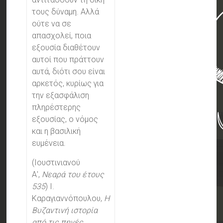
τους δύναμη. Αλλά
ούτε να σε
απασχολεί, ποια
εξουσία διαθέτουν
αυτοί που πράττουν
αυτά, διότι σου είναι
αρκετός, κυρίως για
την εξασφάλιση
πληρέστερης
εξουσίας, ο νόμος
και η βασιλική
ευμένεια.
(Ιουστινιανού
Α',
Νεαρά του έτους
535
) I.
Καραγιαννόπουλου,
Η
Βυζαντινή ιστορία
από τις πηγές
,