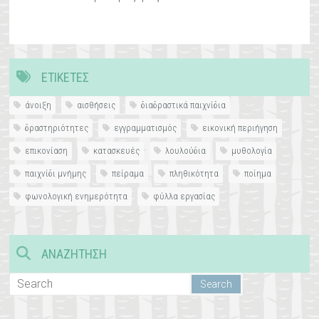
ΕΤΙΚΈΤΕΣ
άνοιξη
αισθήσεις
διαδραστικά παιχνίδια
δραστηριότητες
εγγραμματισμός
εικονική περιήγηση
επικονίαση
κατασκευές
λουλούδια
μυθολογία
παιχνίδι μνήμης
πείραμα
πληθικότητα
ποίημα
φωνολογική ενημερότητα
φύλλα εργασίας
ΑΝΑΖΉΤΗΣΗ