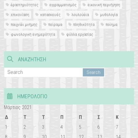
δραστηριότητες
εγγραμματισμός
εικονική περιήγηση
επικονίαση
κατασκευές
λουλούδια
μυθολογία
παιχνίδι μνήμης
πείραμα
πληθικότητα
ποίημα
φωνολογική ενημερότητα
φύλλα εργασίας
ΑΝΑΖΉΤΗΣΗ
ΗΜΕΡΟΛΌΓΙΟ
Μάρτιος 2021
Δ
Τ
Τ
Π
Π
Σ
Κ
1
2
3
4
5
6
7
8
9
10
11
12
13
14