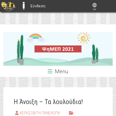
Σύνδεση
E-ME BLOGS
Skip
ΨηΜΕΠ
to
content
–
Ομαδοσυνεργατική
Menu
Η Άνοιξη – Τα λουλούδια!
ΚΕΡΑΣΟΒΙΤΗ ΠΗΝΕΛΟΠΗ