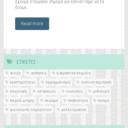
έχουμε ετοιμάσει σήμερα για εσένα! Πάμε να τα
δούμε;
Read more
ΕΤΙΚΈΤΕΣ
άνοιξη
αισθήσεις
διαδραστικά παιχνίδια
δραστηριότητες
εγγραμματισμός
εικονική περιήγηση
επικονίαση
κατασκευές
λουλούδια
μυθολογία
παιχνίδι μνήμης
πείραμα
πληθικότητα
ποίημα
φωνολογική ενημερότητα
φύλλα εργασίας