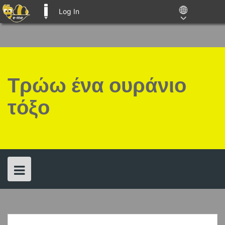
Log In
E-ME BLOGS
Skip
to
content
Τρώω ένα ουράνιο
τόξο