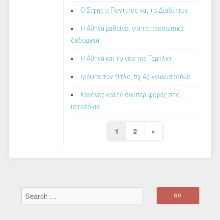
O Σίφης ο Ποντικός και το Διαδίκτυο
Η Αθηνά μαθαίνει για τα προσωπικά
δεδομένα
Η Αθηνά και το νέο της Ταμπλετ
Γράψτε τον τίτλο, πχ Ας γνωριστούμε
Κανόνες καλής συμπεριφοράς στο
ιστολόγιο
Posts
Next
1
2
»
pagination
Page