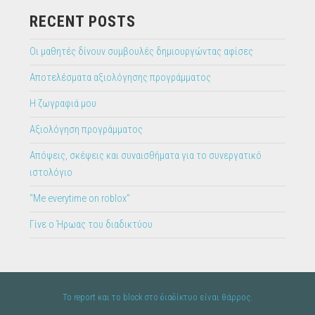
RECENT POSTS
Οι μαθητές δίνουν συμβουλές δημιουργώντας αφίσες
Αποτελέσματα αξιολόγησης προγράμματος
Η ζωγραφιά μου
Αξιολόγηση προγράμματος
Απόψεις, σκέψεις και συναισθήματα για το συνεργατικό
ιστολόγιο
“Me everytime on roblox”
Γίνε ο Ήρωας του διαδικτύου
To report και το block στο διαδίκτυο είναι θάρρος.