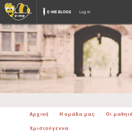
E-ME BLOGS
Log In
Αρχική
Η ομάδα μας
Οι μαθητ
Χριστούγεννα