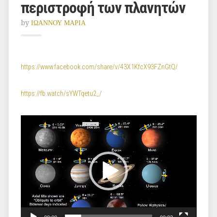
περιστροφή των πλανητών
by
ΙΩΑΝΝΟΥ ΜΑΡΙΑ
https://www.facebook.com/share/v/43X1KfcX93FZnGtQ/
https://fb.watch/sYWTqetu2_/
Πρόγραμμα
Αναπαραγωγής
Βίντεο