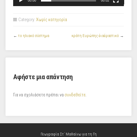
00:00
00:02
Category:
Χωρίς κατηγορία
←
το ηλιακό σύστημα
κράτη Ευρώπης διαδραστικό
→
Αφήστε μια απάντηση
Για να σχολιάσετε πρέπει να
συνδεθείτε
.
Γεωγραφία Στ΄ Μαθαίνω για τη Γη