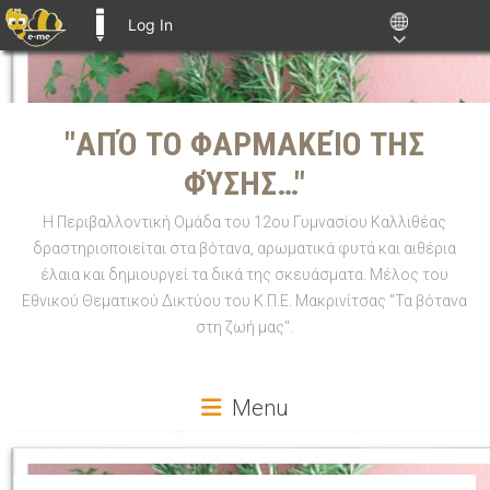
Log In
E-ME BLOGS
Skip
to
"ΑΠΌ ΤΟ ΦΑΡΜΑΚΕΊΟ ΤΗΣ
content
ΦΎΣΗΣ…"
Η Περιβαλλοντική Ομάδα του 12ου Γυμνασίου Καλλιθέας
δραστηριοποιείται στα βότανα, αρωματικά φυτά και αιθέρια
έλαια και δημιουργεί τα δικά της σκευάσματα. Μέλος του
Εθνικού Θεματικού Δικτύου του Κ.Π.Ε. Μακρινίτσας "Τα βότανα
στη ζωή μας".
Menu