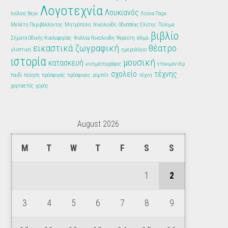
Λογοτεχνία
Λουκιανός
Ιούλιος Βερν
Λούνα Παρκ
Μελέτη Περιβάλλοντος
Μητρόπολη
Νικολούδη
Οδυσσέας Ελύτης
Ποίημα
βιβλίο
Σήματα Οδικής Κυκλοφορίας
Φυλλιώ Νικολούδη
Ψαραύτη
έθιμα
εικαστικά
ζωγραφική
θέατρο
γλυπτική
ημερολόγιο
ιστορία
μουσική
κατασκευή
κινηματογράφος
ντοκιμαντέρ
σχολείο
τέχνης
παιδί
ποίηση
πρόσφυγας
πρόσφυγες
ρομπότ
τέχνη
χαρταετός
χορός
August 2026
M
T
W
T
F
S
S
1
2
3
4
5
6
7
8
9