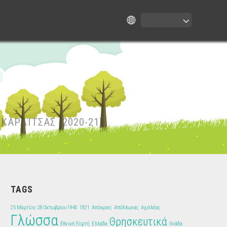
ΚΑΡΔΊΤΣΑΣ (2020-21)
TAGS
25 Μαρτίου
28 Οκτωβρίου 1940
1821
Απόκριες
Απόλλωνας
Αχιλλέας
Γλώσσα
Θρησκευτικά
Εθνική Εορτή
Ελλάδα
Ιλιάδα