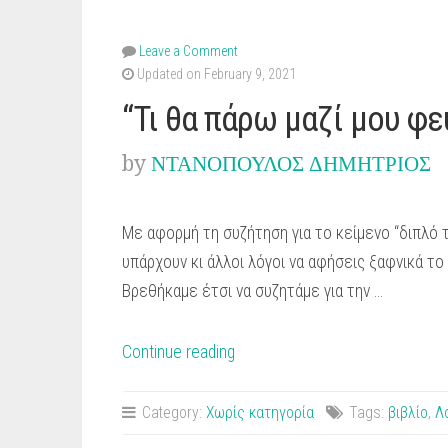
Leave a Comment
Updated on February 9, 2021
“Τι θα πάρω μαζί μου φε
by
ΝΤΑΝΟΠΟΥΛΟΣ ΔΗΜΗΤΡΙΟΣ
Με αφορμή τη συζήτηση για το κείμενο “διπλό τ
υπάρχουν κι άλλοι λόγοι να αφήσεις ξαφνικά το 
Βρεθήκαμε έτσι να συζητάμε για την …
““Τι
Continue reading
θα
πάρω
Category:
Χωρίς κατηγορία
Tags:
βιβλίο
,
Λ
μαζί