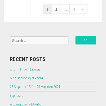
Posts
Next
1
2
…
4
»
pagination
Page
RECENT POSTS
από τη Γη στη Σελήνη
ο Λουκιανός έχει κέφια
25 Μαρτίου 1821 – 25 Μαρτίου 2021
χαρταετοί
Απόκριες στην Ελλάδα