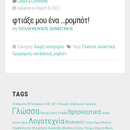
Leave a Comment
Updated on March 8, 2021
φτιάξε μου ένα …ρομπότ!
by
ΝΤΑΝΟΠΟΥΛΟΣ ΔΗΜΗΤΡΙΟΣ
Category:
Χωρίς κατηγορία
Tags:
Γλώσσα
,
εικαστικά
,
ζωγραφική
,
κατασκευή
,
ρομπότ
TAGS
25 Μαρτίου
28 Οκτωβρίου 1940
1821
Απόκριες
Απόλλωνας
Αχιλλέας
Γλώσσα
Θρησκευτικά
Εθνική Εορτή
Ελλάδα
Ιλιάδα
Λογοτεχνία
Λουκιανός
Ιούλιος Βερν
Λούνα Παρκ
Μελέτη
Περιβάλλοντος
Μητρόπολη
Νικολούδη
Οδυσσέας Ελύτης
Ποίημα
Σήματα Οδικής