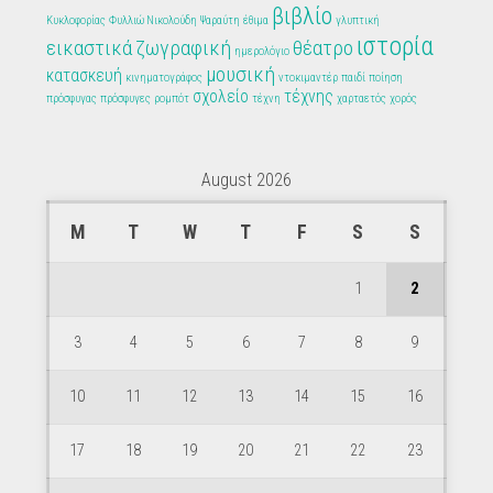
βιβλίο
Κυκλοφορίας
Φυλλιώ Νικολούδη
Ψαραύτη
έθιμα
γλυπτική
ιστορία
εικαστικά
ζωγραφική
θέατρο
ημερολόγιο
μουσική
κατασκευή
κινηματογράφος
ντοκιμαντέρ
παιδί
ποίηση
σχολείο
τέχνης
πρόσφυγας
πρόσφυγες
ρομπότ
τέχνη
χαρταετός
χορός
August 2026
M
T
W
T
F
S
S
1
2
3
4
5
6
7
8
9
10
11
12
13
14
15
16
17
18
19
20
21
22
23