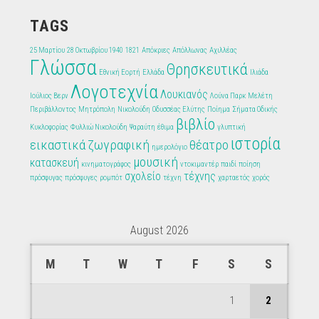
TAGS
25 Μαρτίου
28 Οκτωβρίου 1940
1821
Απόκριες
Απόλλωνας
Αχιλλέας
Γλώσσα
Θρησκευτικά
Εθνική Εορτή
Ελλάδα
Ιλιάδα
Λογοτεχνία
Λουκιανός
Ιούλιος Βερν
Λούνα Παρκ
Μελέτη
Περιβάλλοντος
Μητρόπολη
Νικολούδη
Οδυσσέας Ελύτης
Ποίημα
Σήματα Οδικής
βιβλίο
Κυκλοφορίας
Φυλλιώ Νικολούδη
Ψαραύτη
έθιμα
γλυπτική
ιστορία
εικαστικά
ζωγραφική
θέατρο
ημερολόγιο
μουσική
κατασκευή
κινηματογράφος
ντοκιμαντέρ
παιδί
ποίηση
σχολείο
τέχνης
πρόσφυγας
πρόσφυγες
ρομπότ
τέχνη
χαρταετός
χορός
August 2026
M
T
W
T
F
S
S
1
2