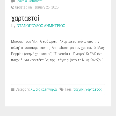
Leave a Comment
Updated on February 25, 2023
χαρταετοί
by
ΝΤΑΝΟΠΟΥΛΟΣ ΔΗΜΗΤΡΙΟΣ
Μουσική του Μίκη Θεοδωράκη. “Χαρταετοί πάνω από την
πόλη” απόσπασμα ταινίας. Animations για τον χαρταετό. Mary
Poppins (σκηνή χαρταετού) “Συνοικία το Όνειρο” Κι ΕΔΩ ένα
παιχνίδι για ντεντέκτιβς της …τέχνης! (από τη Νίκη Κάντζου)
Category:
Χωρίς κατηγορία
Tags:
τέχνης
,
χαρταετός