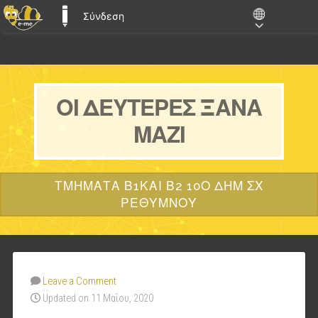
Σύνδεση
E-ME BLOGS
ΟΙ ΔΕΥΤΈΡΕΣ ΞΑΝΆ
ΜΑΖΊ
ΤΜΉΜΑΤΑ Β1ΚΑΙ Β2 10Ο ΔΗΜ ΣΧ
ΡΕΘΎΜΝΟΥ
Leave a Comment
Updated on 11 Μαΐου, 2020