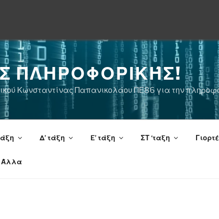
ΗΣ ΠΛΗΡΟΦΟΡΙΚΉΣ!
τικού Κωνσταντίνας Παπανικολάου ΠΕ86 για την πληροφο
τάξη
Δ’ τάξη
E’ τάξη
ΣΤ ‘ταξη
Γιορτ
Άλλα