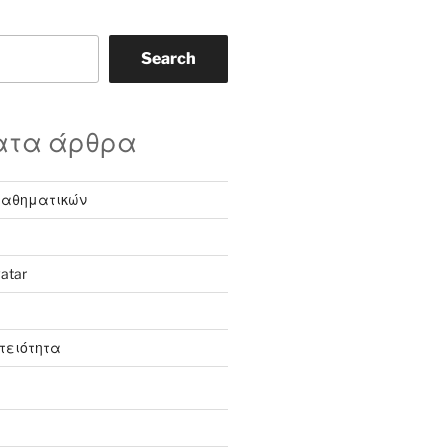
Search
ατα άρθρα
αθηματικών
atar
τειότητα