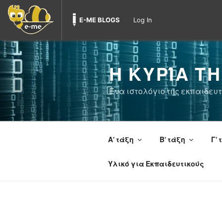
E-ME BLOGS
Log In
Skip
to
Η ΚΥΡΊΑ Τ
content
Ένα ιστολόγιο της εκπαιδευ
Α’ τάξη
Β’ τάξη
Γ’ 
Υλικό για Εκπαιδευτικούς