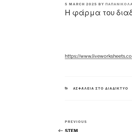
POSTED
5 MARCH 2025
BY
ΠΑΠΑΝΙΚΟΛ
ON
Η φάρμα του διαδ
https://www.liveworksheets.
CATEGORIES
ΑΣΦΆΛΕΙΑ ΣΤΟ ΔΙΑΔΊΚΤΥΟ
Post
Previous
PREVIOUS
navigation
Post
STEM