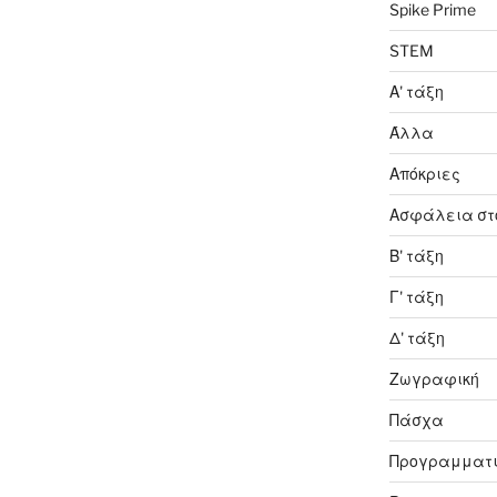
Spike Prime
STEM
Α' τάξη
Άλλα
Απόκριες
Ασφάλεια στο
Β' τάξη
Γ' τάξη
Δ' τάξη
Ζωγραφική
Πάσχα
Προγραμματ