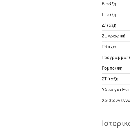
Β' τάξη
Γ' τάξη
Δ' τάξη
Ζωγραφική
Πάσχα
Προγραμματ
Ρομποτικη
ΣΤ 'ταξη
Υλικό για Εκπ
Χριστούγενν
Ιστορικ