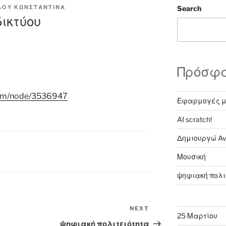
ΑΟΥ ΚΩΝΣΤΑΝΤΙΝΑ
Search
ικτύου
Πρόσφ
com/node/3536947
Εφαρμογές μ
AI scratch!
Δημιουργώ Av
Μουσική
ψηφιακή πολι
NEXT
Next
25 Μαρτίου
Post
ψηφιακή πολιτειότητα