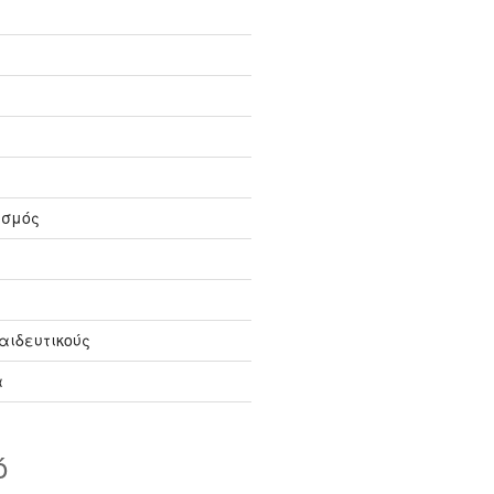
ισμός
αιδευτικούς
α
ό