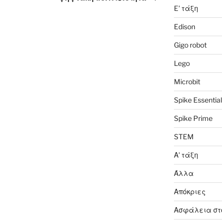
E' τάξη
Edison
Gigo robot
Lego
Microbit
Spike Essential
Spike Prime
STEM
Α' τάξη
Άλλα
Απόκριες
Ασφάλεια στο