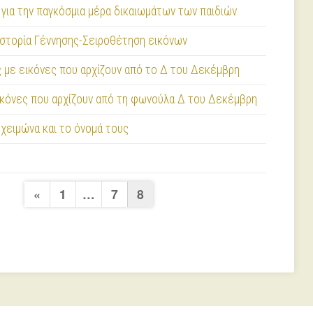
για την παγκόσμια μέρα δικαιωμάτων των παιδιών
Ιστορία Γέννησης-Σειροθέτηση εικόνων
ς με εικόνες που αρχίζουν από το Δ του Δεκέμβρη
κόνες που αρχίζουν από τη φωνούλα Δ του Δεκέμβρη
χειμώνα και το όνομά τους
Σελιδοποίηση
Previous
«
1
…
7
8
Page
άρθρων