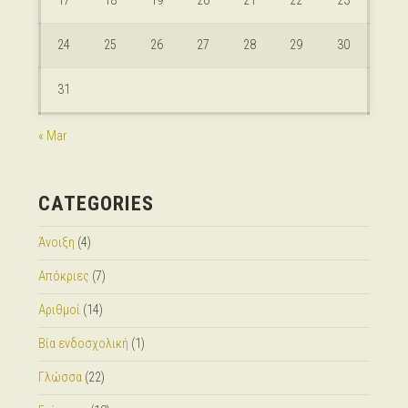
17
18
19
20
21
22
23
24
25
26
27
28
29
30
31
« Mar
CATEGORIES
Άνοιξη
(4)
Απόκριες
(7)
Αριθμοί
(14)
Βία ενδοσχολική
(1)
Γλώσσα
(22)