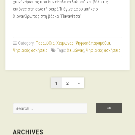
χιονάνθρωπος που δεν ήθελε να λιώσει” και βάλε τις
εικόνες στη σωστή σειρά Τι έγινε αφού μπήκε ο
Χιονάνθρωπος στη βάρκα “Παναγίτσα”
Category:
Παραμύθια
,
Χειμώνας
,
Ψηφιακά παραμύθια
,
Ψηφιακές ασκήσεις
Tags:
Χειμώνας
,
Ψηφιακές ασκήσεις
Posts
Next
1
2
»
pagination
Page
ARCHIVES