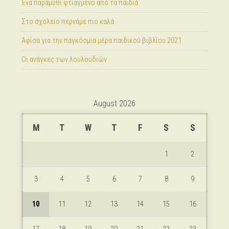
Ένα παραμύθι φτιαγμένο από τα παιδιά
Στο σχολείο περνάμε πιο καλά
Αφίσα για την παγκόσμια μέρα παιδικού βιβλίου 2021
Οι ανάγκες των λουλουδιών
August 2026
M
T
W
T
F
S
S
1
2
3
4
5
6
7
8
9
10
11
12
13
14
15
16