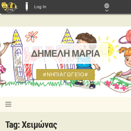
Log In
E-ME BLOGS
ΔΗΜΕΛΗ ΜΑΡΙΑ
#ΝΗΠΙΑΓΩΓΕΊΟ#
Tag:
Χειμώνας