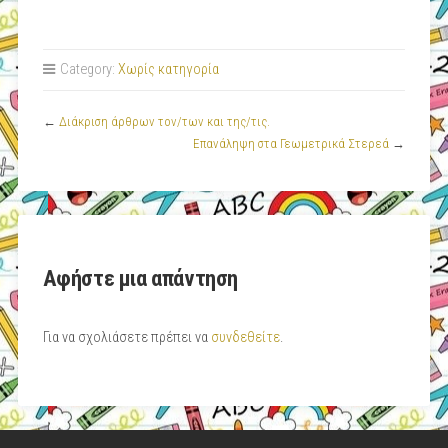
Category:
Χωρίς κατηγορία
←
Διάκριση άρθρων τον/των και της/τις.
Επανάληψη στα Γεωμετρικά Στερεά
→
Αφήστε μια απάντηση
Για να σχολιάσετε πρέπει να
συνδεθείτε
.